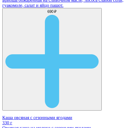
Бриошь обжаренная на сливочном масле, лосось слабой соли,
гуакомоле, салат и яйцо пашот.
690 ₽
Каша овсяная с сезонными ягодами
330 г
Овсяная каша на молоке с сезоными ягодами