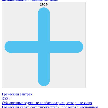
350 ₽
Греческий завтрак
350 г
Обжаренные куриные колбаски-гриль, отварные яйцо,
Греческий салат, соус тирокафтери, подается с чесночным