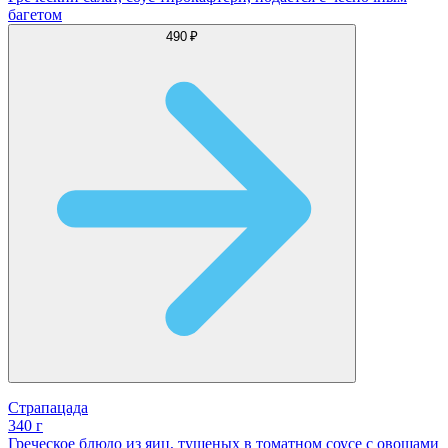
багетом
490 ₽
Страпацада
340 г
Греческое блюдо из яиц, тушеных в томатном соусе с овощами