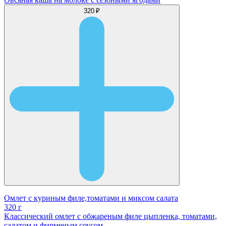
320 ₽
Омлет с куриным филе,томатами и миксом салата
320 г
Классический омлет с обжареным филе цыпленка, томатами,
салатом и фирменым соусом