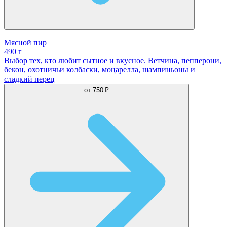
Мясной пир
490 г
Выбор тех, кто любит сытное и вкусное. Ветчина, пепперони,
бекон, охотничьи колбаски, моцарелла, шампиньоны и
сладкий перец
от
750 ₽