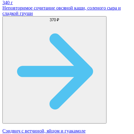
340 г
Неповторимое сочитание овсяной каши, соленого сыра и
сладкой груши
370 ₽
Сэндвич с ветчиной, яйцом и гуакамоле