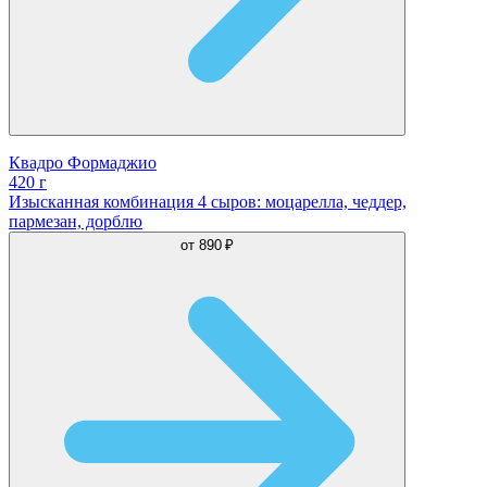
Квадро Формаджио
420 г
Изысканная комбинация 4 сыров: моцарелла, чеддер,
пармезан, дорблю
от
890 ₽