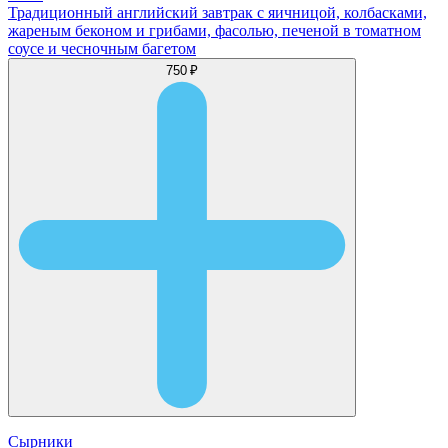
Традиционный английский завтрак с яичницой, колбасками,
жареным беконом и грибами, фасолью, печеной в томатном
соусе и чесночным багетом
750 ₽
Сырники