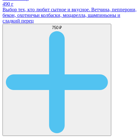
490 г
Выбор тех, кто любит сытное и вкусное. Ветчина, пепперони,
бекон, охотничьи колбаски, моцарелла, шампиньоны и
сладкий перец
750 ₽