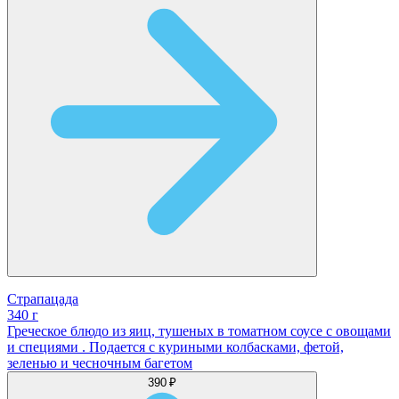
Страпацада
340 г
Греческое блюдо из яиц, тушеных в томатном соусе с овощами
и специями . Подается с куриными колбасками, фетой,
зеленью и чесночным багетом
390 ₽