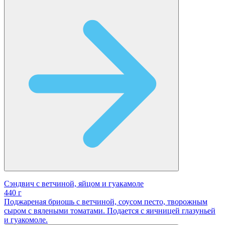
Сэндвич с ветчиной, яйцом и гуакамоле
440 г
Поджареная бриошь с ветчиной, соусом песто, творожным
сыром с вялеными томатами. Подается с яичницей глазуньей
и гуакомоле.