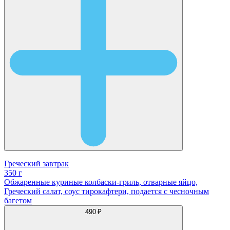
Греческий завтрак
350 г
Обжаренные куриные колбаски-гриль, отварные яйцо,
Греческий салат, соус тирокафтери, подается с чесночным
багетом
490 ₽