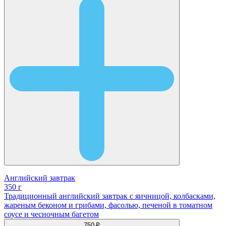
Английский завтрак
350 г
Традиционный английский завтрак с яичницой, колбасками,
жареным беконом и грибами, фасолью, печеной в томатном
соусе и чесночным багетом
750 ₽