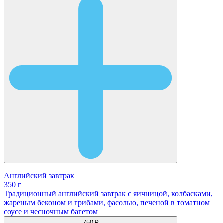
Английский завтрак
350 г
Традиционный английский завтрак с яичницой, колбасками,
жареным беконом и грибами, фасолью, печеной в томатном
соусе и чесночным багетом
750 ₽