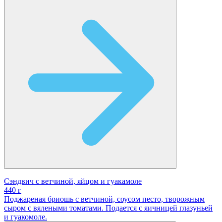
Сэндвич с ветчиной, яйцом и гуакамоле
440 г
Поджареная бриошь с ветчиной, соусом песто, творожным
сыром с вялеными томатами. Подается с яичницей глазуньей
и гуакомоле.