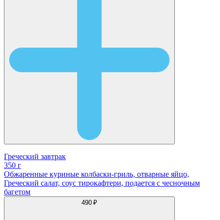
Греческий завтрак
350 г
Обжаренные куриные колбаски-гриль, отварные яйцо,
Греческий салат, соус тирокафтери, подается с чесночным
багетом
490 ₽