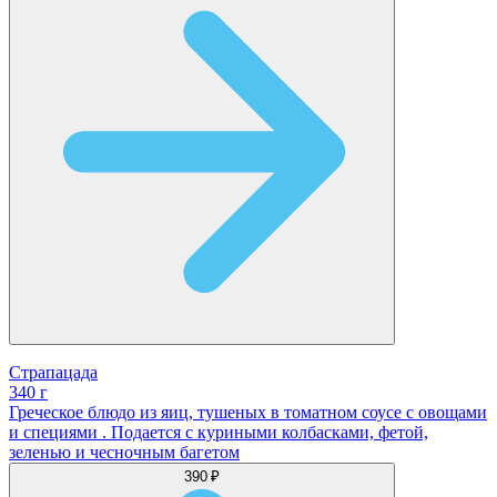
Страпацада
340 г
Греческое блюдо из яиц, тушеных в томатном соусе с овощами
и специями . Подается с куриными колбасками, фетой,
зеленью и чесночным багетом
390 ₽