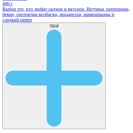
490 г
Выбор тех, кто любит сытное и вкусное. Ветчина, пепперони,
бекон, охотничьи колбаски, моцарелла, шампиньоны и
сладкий перец
750 ₽