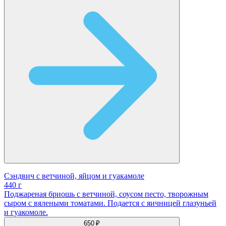
Сэндвич с ветчиной, яйцом и гуакамоле
440 г
Поджареная бриошь с ветчиной, соусом песто, творожным
сыром с вялеными томатами. Подается с яичницей глазуньей
и гуакомоле.
650 ₽