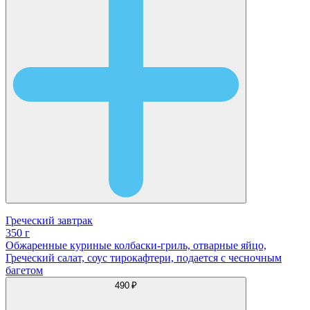
Греческий завтрак
350 г
Обжаренные куриные колбаски-гриль, отварные яйцо,
Греческий салат, соус тирокафтери, подается с чесночным
багетом
490 ₽