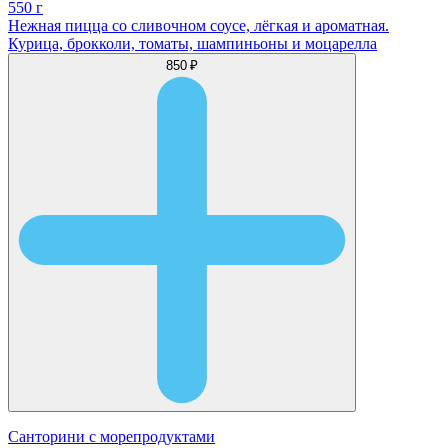
550 г
Нежная пицца со сливочном соусе, лёгкая и ароматная.
Курица, брокколи, томаты, шампиньоны и моцарелла
850 ₽
Санторини с морепродуктами