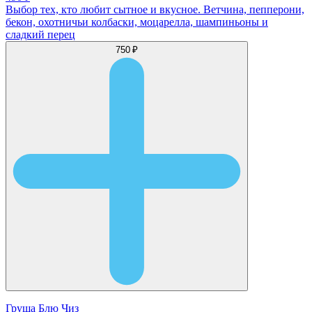
Выбор тех, кто любит сытное и вкусное. Ветчина, пепперони,
бекон, охотничьи колбаски, моцарелла, шампиньоны и
сладкий перец
750 ₽
Груша Блю Чиз