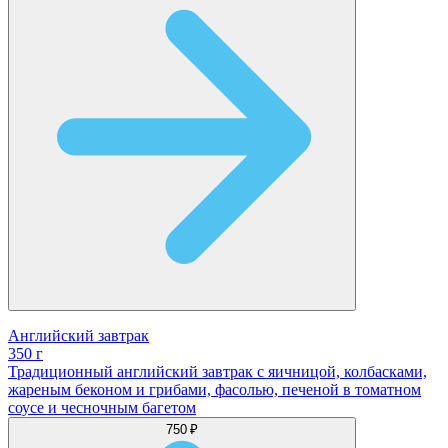
Английский завтрак
350 г
Традиционный английский завтрак с яичницой, колбасками,
жареным беконом и грибами, фасолью, печеной в томатном
соусе и чесночным багетом
750 ₽