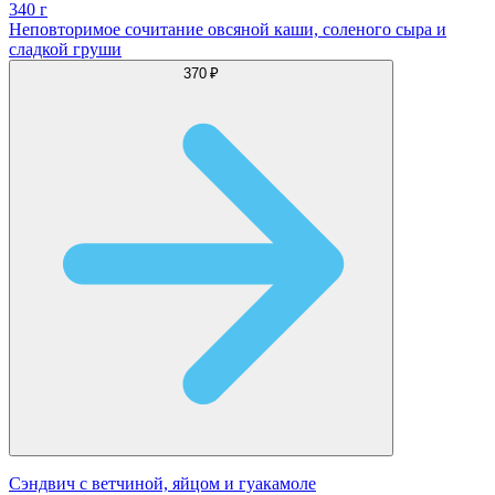
340 г
Неповторимое сочитание овсяной каши, соленого сыра и
сладкой груши
370 ₽
Сэндвич с ветчиной, яйцом и гуакамоле