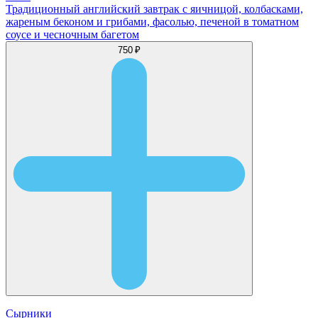
Традиционный английский завтрак с яичницой, колбасками,
жареным беконом и грибами, фасолью, печеной в томатном
соусе и чесночным багетом
750 ₽
Сырники