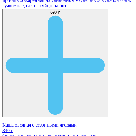
Бриошь обжаренная на сливочном масле, лосось слабой соли,
гуакомоле, салат и яйцо пашот.
690 ₽
Каша овсяная с сезонными ягодами
330 г
Овсяная каша на молоке с сезоными ягодами