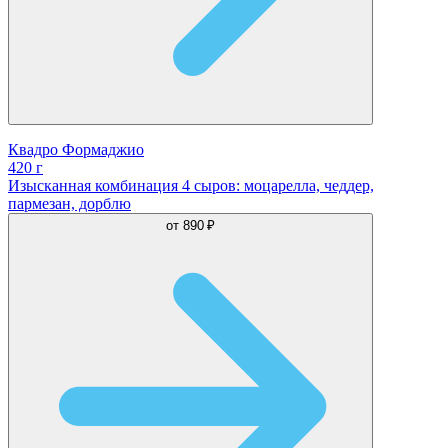
Квадро Формаджио
420 г
Изысканная комбинация 4 сыров: моцарелла, чеддер,
пармезан, дорблю
от
890 ₽