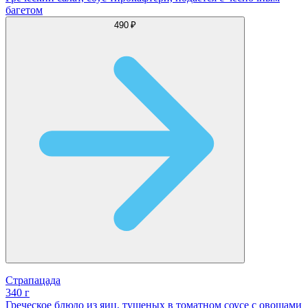
багетом
490 ₽
Страпацада
340 г
Греческое блюдо из яиц, тушеных в томатном соусе с овощами