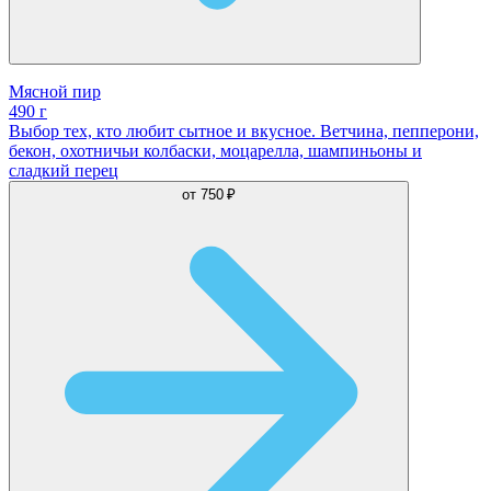
Мясной пир
490 г
Выбор тех, кто любит сытное и вкусное. Ветчина, пепперони,
бекон, охотничьи колбаски, моцарелла, шампиньоны и
сладкий перец
от
750 ₽