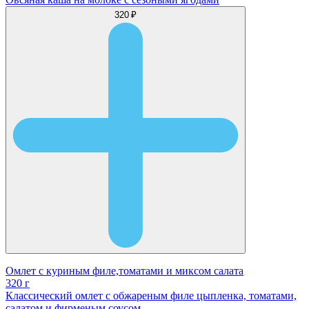
320 ₽
Омлет с куриным филе,томатами и миксом салата
320 г
Классический омлет с обжареным филе цыпленка, томатами,
салатом и фирменым соусом