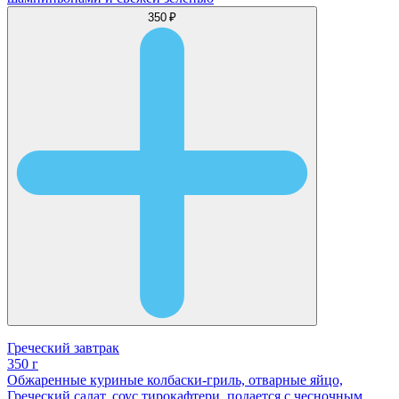
350 ₽
Греческий завтрак
350 г
Обжаренные куриные колбаски-гриль, отварные яйцо,
Греческий салат, соус тирокафтери, подается с чесночным