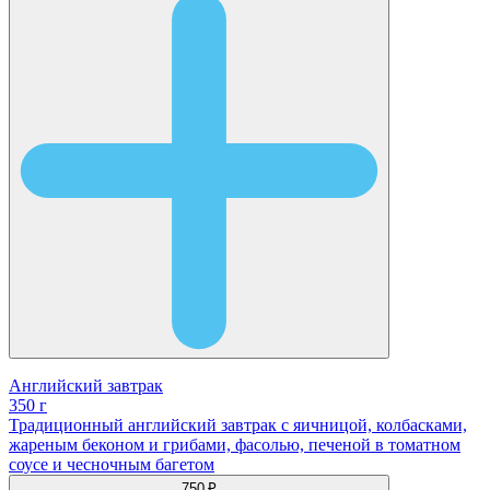
Английский завтрак
350 г
Традиционный английский завтрак с яичницой, колбасками,
жареным беконом и грибами, фасолью, печеной в томатном
соусе и чесночным багетом
750 ₽