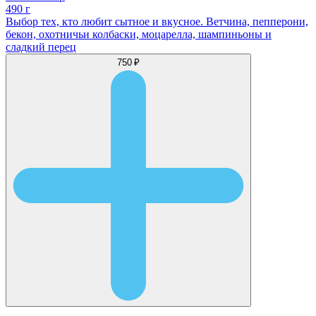
490 г
Выбор тех, кто любит сытное и вкусное. Ветчина, пепперони,
бекон, охотничьи колбаски, моцарелла, шампиньоны и
сладкий перец
750 ₽