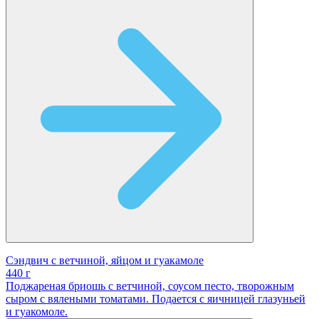
Сэндвич с ветчиной, яйцом и гуакамоле
440 г
Поджареная бриошь с ветчиной, соусом песто, творожным
сыром с вялеными томатами. Подается с яичницей глазуньей
и гуакомоле.