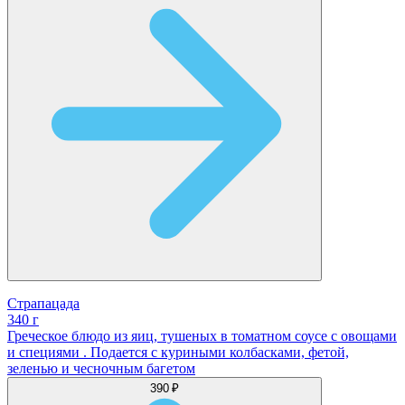
Страпацада
340 г
Греческое блюдо из яиц, тушеных в томатном соусе с овощами
и специями . Подается с куриными колбасками, фетой,
зеленью и чесночным багетом
390 ₽