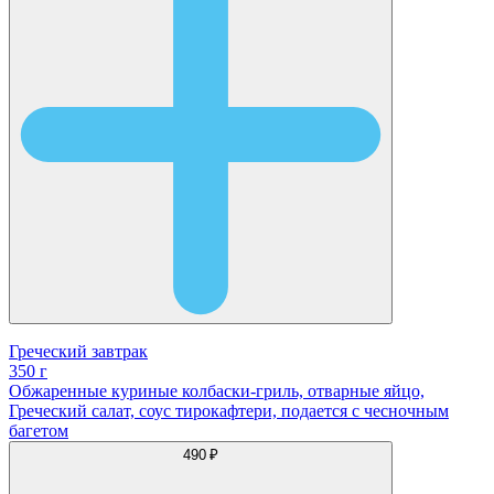
Греческий завтрак
350 г
Обжаренные куриные колбаски-гриль, отварные яйцо,
Греческий салат, соус тирокафтери, подается с чесночным
багетом
490 ₽