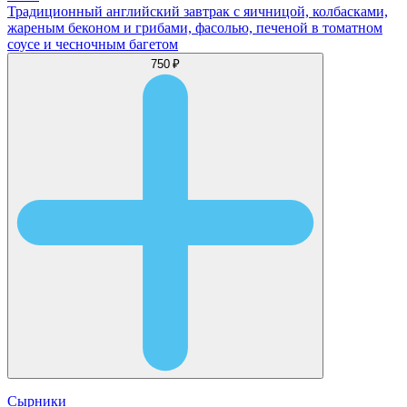
Традиционный английский завтрак с яичницой, колбасками,
жареным беконом и грибами, фасолью, печеной в томатном
соусе и чесночным багетом
750 ₽
Сырники