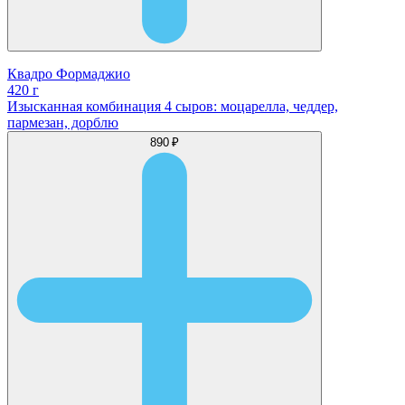
Квадро Формаджио
420 г
Изысканная комбинация 4 сыров: моцарелла, чеддер,
пармезан, дорблю
890 ₽