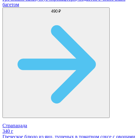
багетом
490 ₽
Страпацада
340 г
Греческое блюдо из яиц, тушеных в томатном соусе с овощами