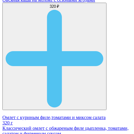
320 ₽
Омлет с куриным филе,томатами и миксом салата
320 г
Классический омлет с обжареным филе цыпленка, томатами,
салатом и фирменым соусом