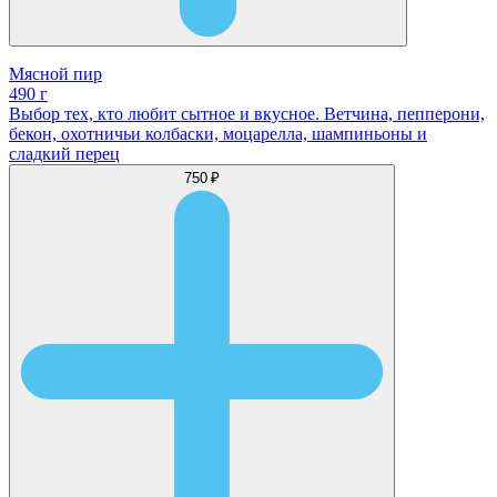
Мясной пир
490 г
Выбор тех, кто любит сытное и вкусное. Ветчина, пепперони,
бекон, охотничьи колбаски, моцарелла, шампиньоны и
сладкий перец
750 ₽