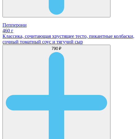
Пепперони
460 г
Классика, сочитающая хрустящее тесто, пикантные колбаски,
сочный томатный соус и тягучий сыр
790 ₽