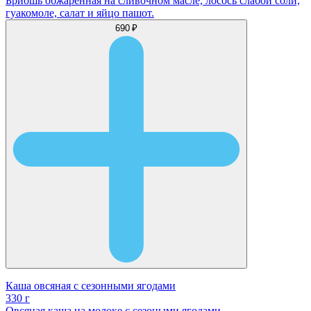
Бриошь обжаренная на сливочном масле, лосось слабой соли,
гуакомоле, салат и яйцо пашот.
690 ₽
Каша овсяная с сезонными ягодами
330 г
Овсяная каша на молоке с сезоными ягодами