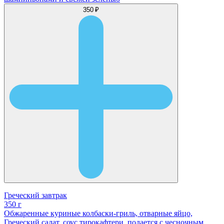
350 ₽
Греческий завтрак
350 г
Обжаренные куриные колбаски-гриль, отварные яйцо,
Греческий салат, соус тирокафтери, подается с чесночным