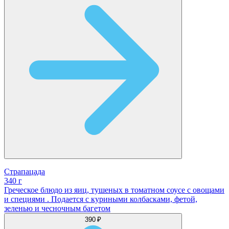
Страпацада
340 г
Греческое блюдо из яиц, тушеных в томатном соусе с овощами
и специями . Подается с куриными колбасками, фетой,
зеленью и чесночным багетом
390 ₽