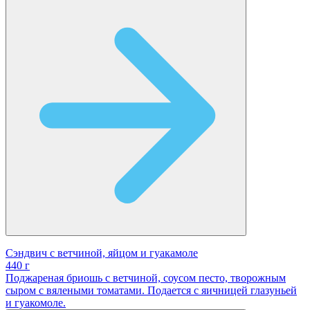
Сэндвич с ветчиной, яйцом и гуакамоле
440 г
Поджареная бриошь с ветчиной, соусом песто, творожным
сыром с вялеными томатами. Подается с яичницей глазуньей
и гуакомоле.