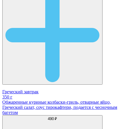
Греческий завтрак
350 г
Обжаренные куриные колбаски-гриль, отварные яйцо,
Греческий салат, соус тирокафтери, подается с чесночным
багетом
490 ₽