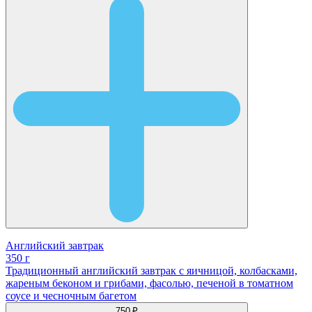
Английский завтрак
350 г
Традиционный английский завтрак с яичницой, колбасками,
жареным беконом и грибами, фасолью, печеной в томатном
соусе и чесночным багетом
750 ₽