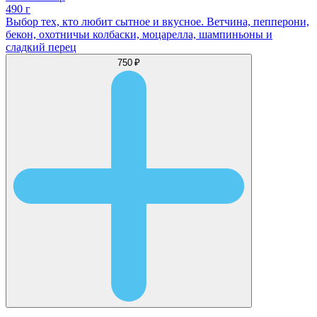
490 г
Выбор тех, кто любит сытное и вкусное. Ветчина, пепперони,
бекон, охотничьи колбаски, моцарелла, шампиньоны и
сладкий перец
750 ₽