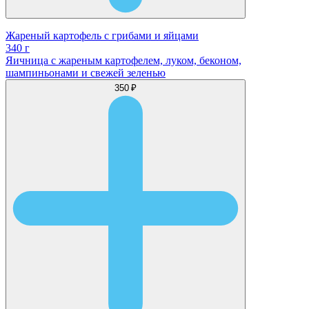
Жареный картофель с грибами и яйцами
340 г
Яичница с жареным картофелем, луком, беконом,
шампиньонами и свежей зеленью
350 ₽