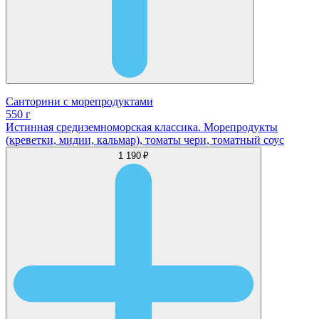
Санторини с морепродуктами
550 г
Истинная средиземноморская классика. Морепродукты
(креветки, мидии, кальмар), томаты чери, томатный соус
1 190 ₽