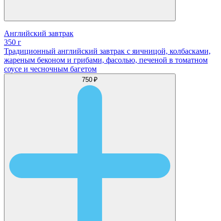
Английский завтрак
350 г
Традиционный английский завтрак с яичницой, колбасками,
жареным беконом и грибами, фасолью, печеной в томатном
соусе и чесночным багетом
750 ₽