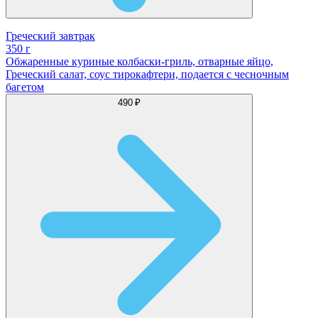
Греческий завтрак
350 г
Обжаренные куриные колбаски-гриль, отварные яйцо,
Греческий салат, соус тирокафтери, подается с чесночным
багетом
490 ₽