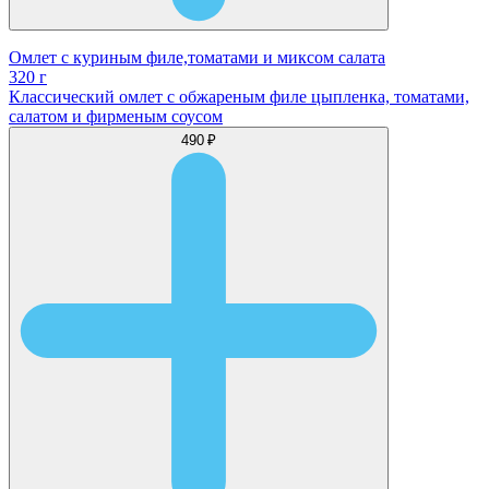
Омлет с куриным филе,томатами и миксом салата
320 г
Классический омлет с обжареным филе цыпленка, томатами,
салатом и фирменым соусом
490 ₽