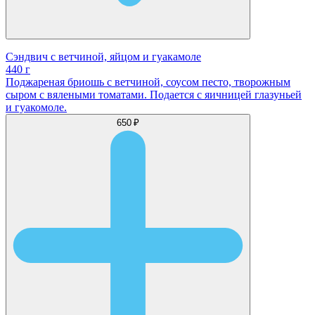
Сэндвич с ветчиной, яйцом и гуакамоле
440 г
Поджареная бриошь с ветчиной, соусом песто, творожным
сыром с вялеными томатами. Подается с яичницей глазуньей
и гуакомоле.
650 ₽