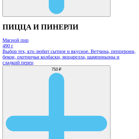
ПИЦЦА И ПИНЕРЛИ
Мясной пир
490 г
Выбор тех, кто любит сытное и вкусное. Ветчина, пепперони,
бекон, охотничьи колбаски, моцарелла, шампиньоны и
сладкий перец
750 ₽