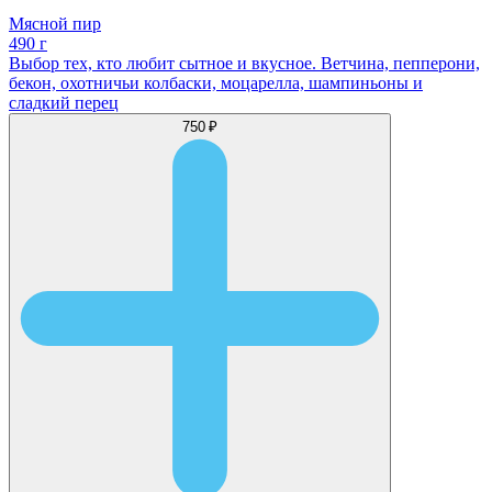
Мясной пир
490 г
Выбор тех, кто любит сытное и вкусное. Ветчина, пепперони,
бекон, охотничьи колбаски, моцарелла, шампиньоны и
сладкий перец
750 ₽