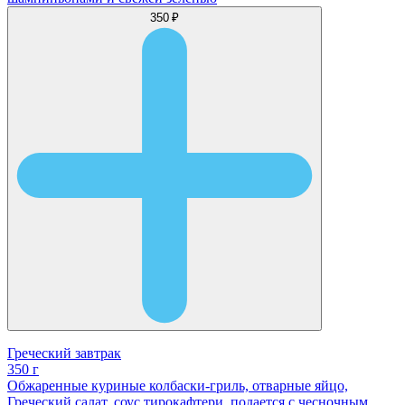
350 ₽
Греческий завтрак
350 г
Обжаренные куриные колбаски-гриль, отварные яйцо,
Греческий салат, соус тирокафтери, подается с чесночным