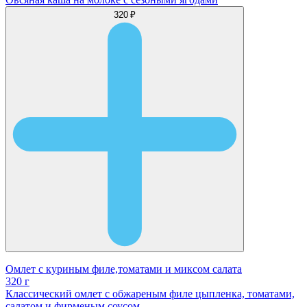
320 ₽
Омлет с куриным филе,томатами и миксом салата
320 г
Классический омлет с обжареным филе цыпленка, томатами,
салатом и фирменым соусом