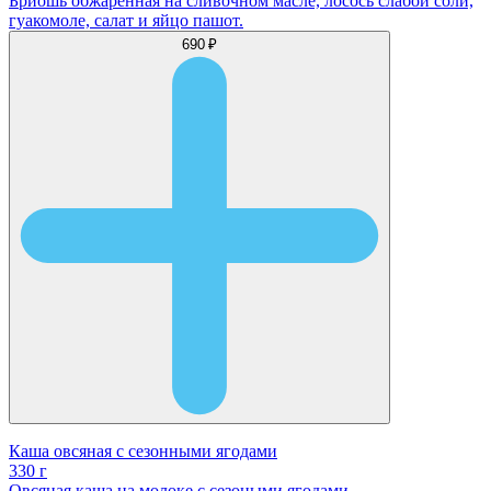
Бриошь обжаренная на сливочном масле, лосось слабой соли,
гуакомоле, салат и яйцо пашот.
690 ₽
Каша овсяная с сезонными ягодами
330 г
Овсяная каша на молоке с сезоными ягодами