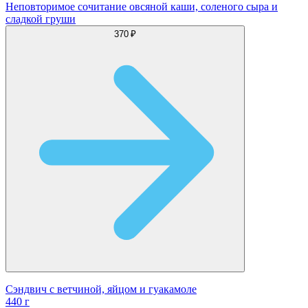
Неповторимое сочитание овсяной каши, соленого сыра и
сладкой груши
370 ₽
Сэндвич с ветчиной, яйцом и гуакамоле
440 г