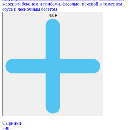
жареным беконом и грибами, фасолью, печеной в томатном
соусе и чесночным багетом
750 ₽
Сырники
290 г