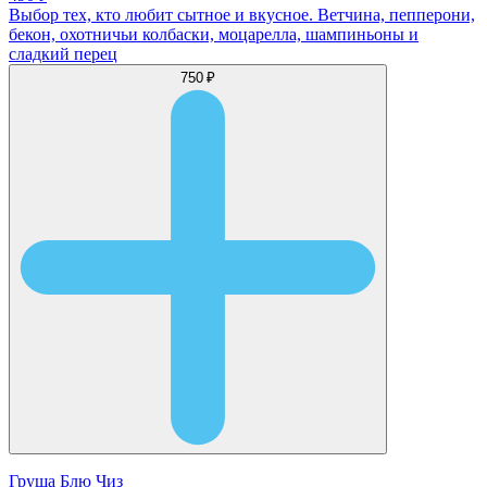
Выбор тех, кто любит сытное и вкусное. Ветчина, пепперони,
бекон, охотничьи колбаски, моцарелла, шампиньоны и
сладкий перец
750 ₽
Груша Блю Чиз