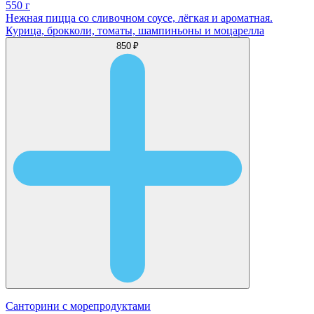
550 г
Нежная пицца со сливочном соусе, лёгкая и ароматная.
Курица, брокколи, томаты, шампиньоны и моцарелла
850 ₽
Санторини с морепродуктами