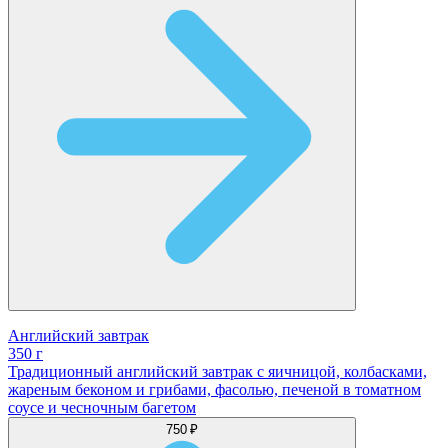
Английский завтрак
350 г
Традиционный английский завтрак с яичницой, колбасками,
жареным беконом и грибами, фасолью, печеной в томатном
соусе и чесночным багетом
750 ₽