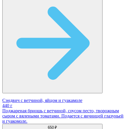
Сэндвич с ветчиной, яйцом и гуакамоле
440 г
Поджареная бриошь с ветчиной, соусом песто, творожным
сыром с вялеными томатами. Подается с яичницей глазуньей
и гуакомоле.
650 ₽