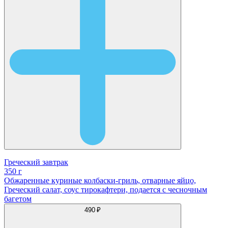
Греческий завтрак
350 г
Обжаренные куриные колбаски-гриль, отварные яйцо,
Греческий салат, соус тирокафтери, подается с чесночным
багетом
490 ₽